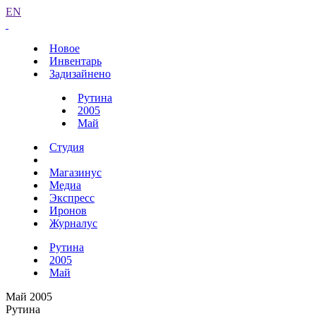
EN
Новое
Инвентарь
Задизайнено
Рутина
2005
Май
Студия
Магазинус
Медиа
Экспресс
Иронов
Журналус
Рутина
2005
Май
Май 2005
Рутина