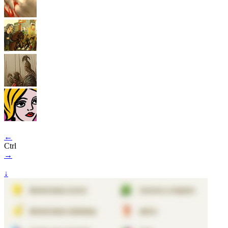
←
Ctrl
→
↓