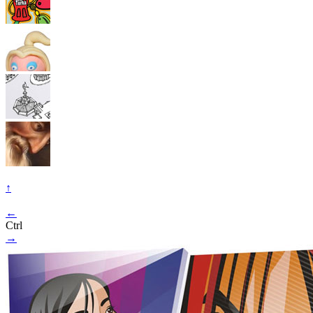
↑
←
Ctrl
→