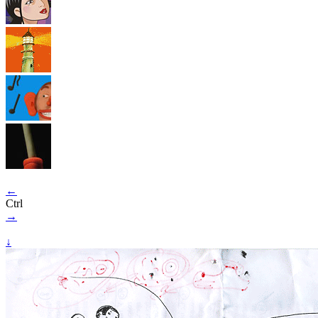
←
Ctrl
→
↓