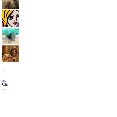
↑
←
Ctrl
→