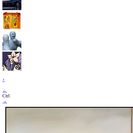
↑
←
Ctrl
→