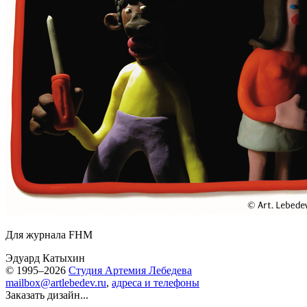
Для журнала FHM
Эдуард Катыхин
© 1995–2026
Студия Артемия Лебедева
mailbox@artlebedev.ru
,
адреса и телефоны
Заказать дизайн...