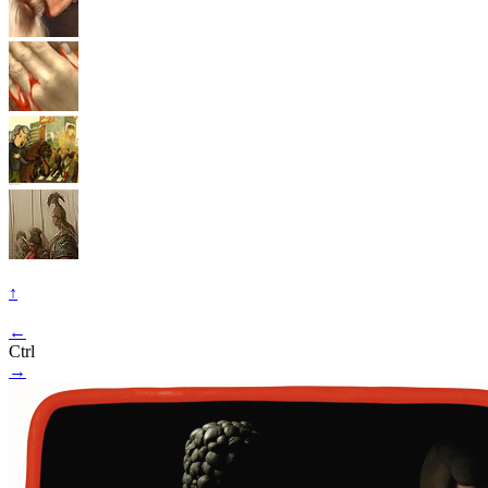
↑
←
Ctrl
→