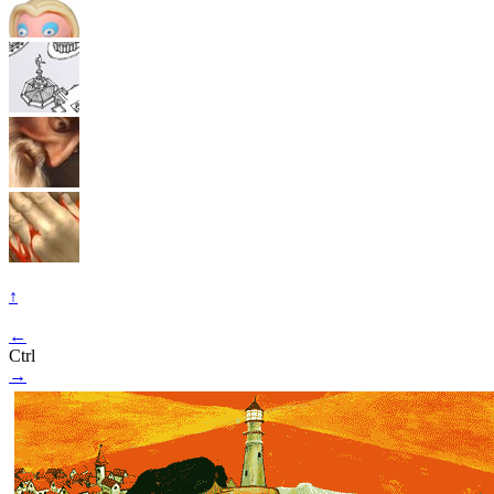
↑
←
Ctrl
→