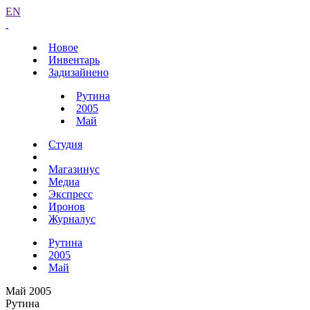
EN
Новое
Инвентарь
Задизайнено
Рутина
2005
Май
Студия
Магазинус
Медиа
Экспресс
Иронов
Журналус
Рутина
2005
Май
Май 2005
Рутина