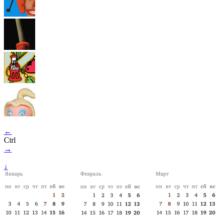
←
Ctrl
→
↓