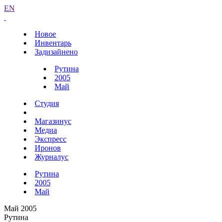
EN
Новое
Инвентарь
Задизайнено
Рутина
2005
Май
Студия
Магазинус
Медиа
Экспресс
Иронов
Журналус
Рутина
2005
Май
Май 2005
Рутина