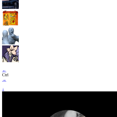
←
Ctrl
→
↓