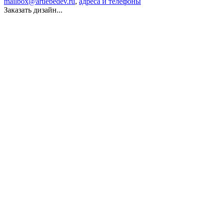
mailbox@artlebedev.ru
,
адреса и телефоны
Заказать дизайн...