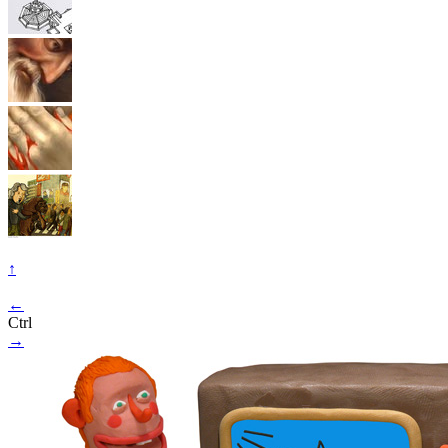
↑
←
Ctrl
→