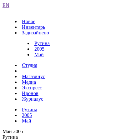
EN
Новое
Инвентарь
Задизайнено
Рутина
2005
Май
Студия
Магазинус
Медиа
Экспресс
Иронов
Журналус
Рутина
2005
Май
Май 2005
Рутина