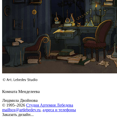
Комната Менделеева
Людмила Двойнова
© 1995–2026
Студия Артемия Лебедева
mailbox@artlebedev.ru
,
адреса и телефоны
Заказать дизайн...