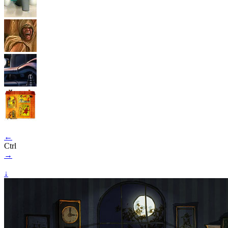
←
Ctrl
→
↓