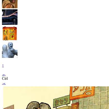
↑
←
Ctrl
→