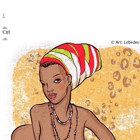
↑
←
Ctrl
→