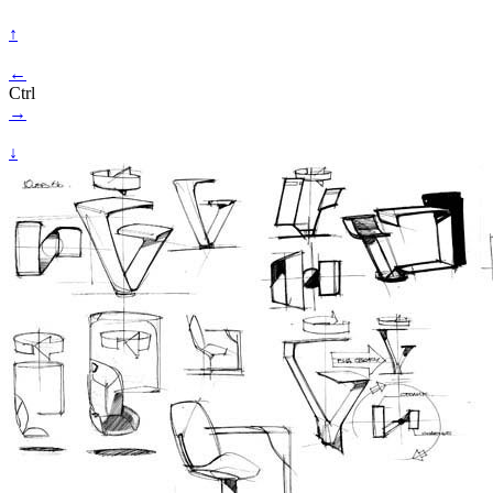
↑
←
Ctrl
→
↓