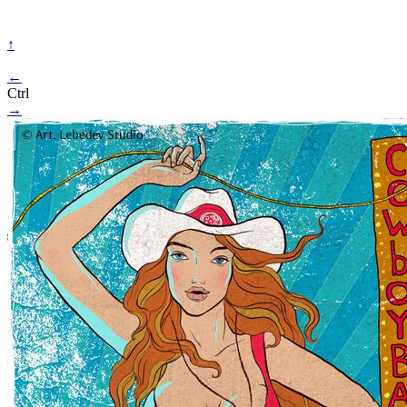
↑
←
Ctrl
→