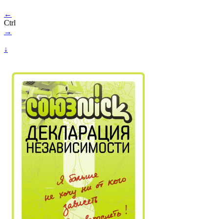
←
Ctrl
→
↓