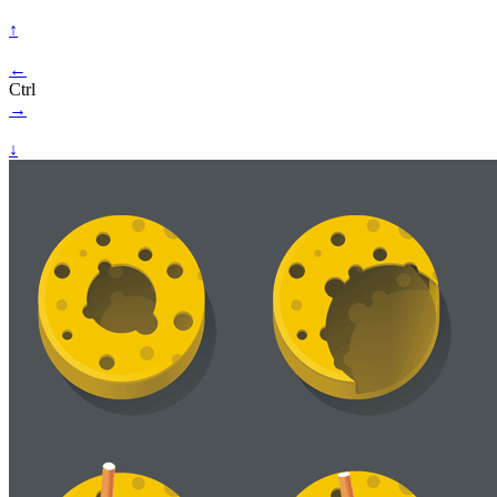
↑
←
Ctrl
→
↓