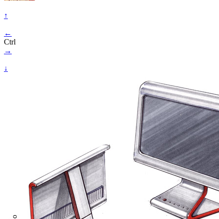
↑
←
Ctrl
→
↓