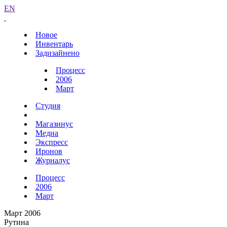
EN
Новое
Инвентарь
Задизайнено
Процесс
2006
Март
Студия
Магазинус
Медиа
Экспресс
Иронов
Журналус
Процесс
2006
Март
Март 2006
Рутина