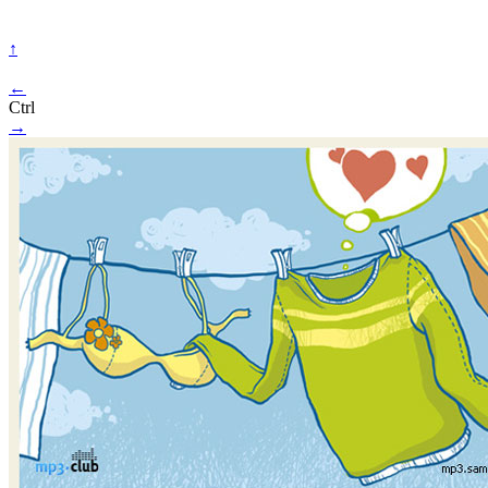
↑
←
Ctrl
→