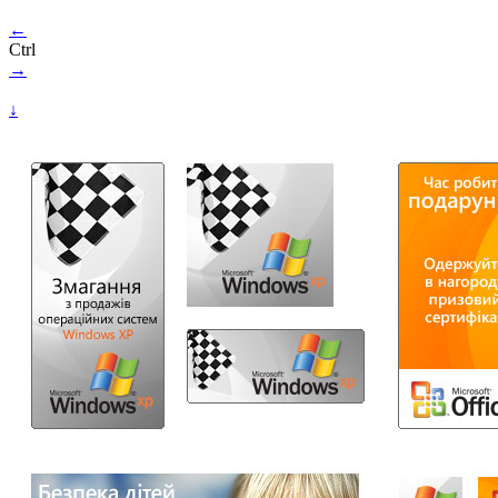
←
Ctrl
→
↓