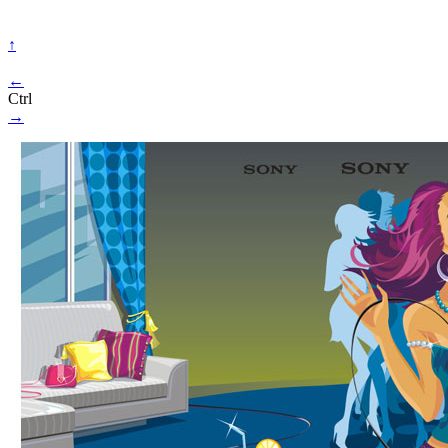
↑
←
Ctrl
→