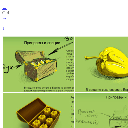
←
Ctrl
→
↓