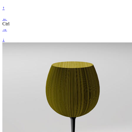
↑
←
Ctrl
→
↓