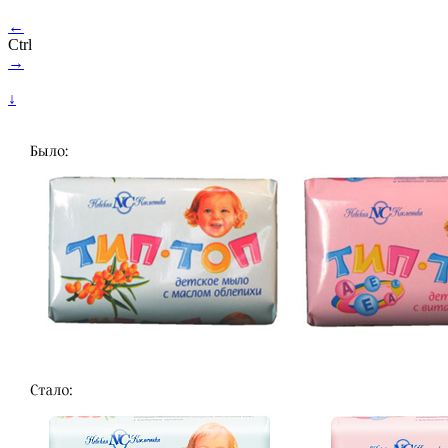
←
Ctrl
→
↓