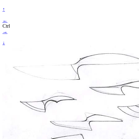
↑
←
Ctrl
→
↓