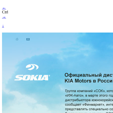
←
Ctrl
→
↓