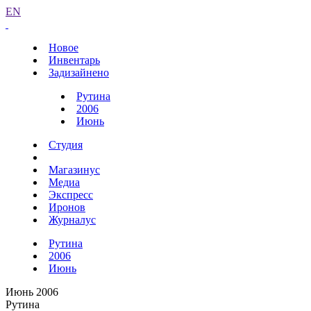
EN
Новое
Инвентарь
Задизайнено
Рутина
2006
Июнь
Студия
Магазинус
Медиа
Экспресс
Иронов
Журналус
Рутина
2006
Июнь
Июнь 2006
Рутина