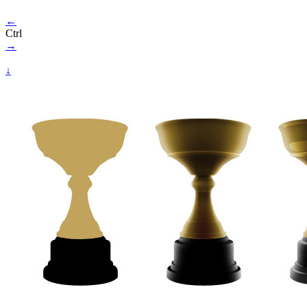
←
Ctrl
→
↓