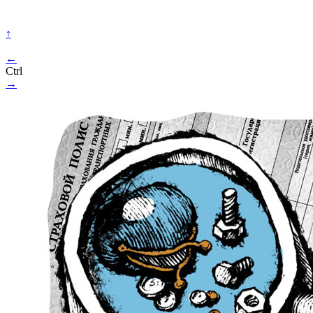
↑
←
Ctrl
→