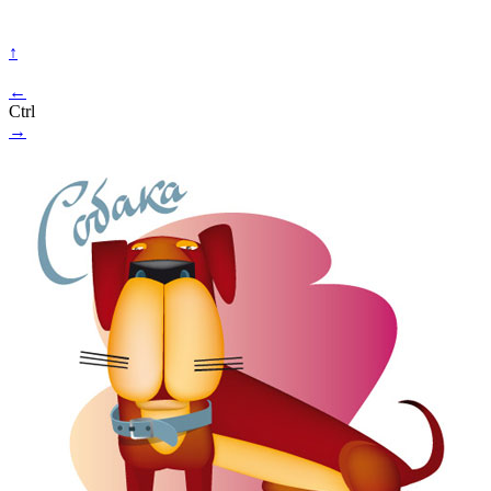
↑
←
Ctrl
→