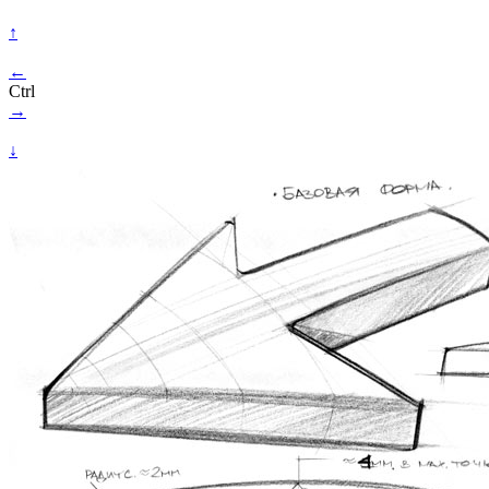
↑
←
Ctrl
→
↓