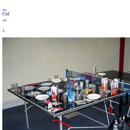
←
Ctrl
→
↓