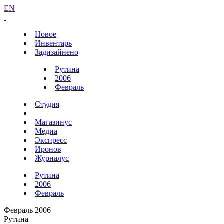
EN
Новое
Инвентарь
Задизайнено
Рутина
2006
Февраль
Студия
Магазинус
Медиа
Экспресс
Иронов
Журналус
Рутина
2006
Февраль
Февраль 2006
Рутина