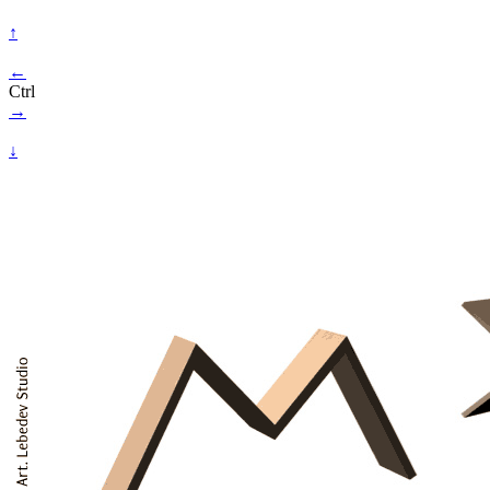
↑
←
Ctrl
→
↓