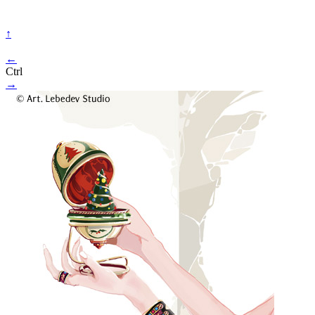
↑
←
Ctrl
→