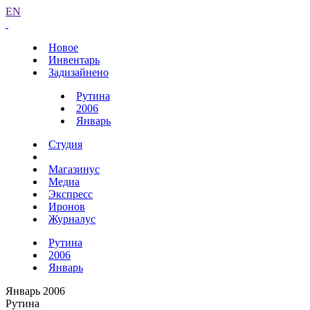
EN
Новое
Инвентарь
Задизайнено
Рутина
2006
Январь
Студия
Магазинус
Медиа
Экспресс
Иронов
Журналус
Рутина
2006
Январь
Январь 2006
Рутина