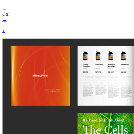
←
Ctrl
→
↓