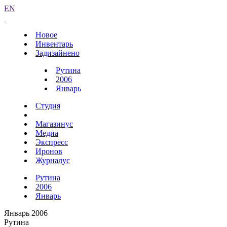
EN
Новое
Инвентарь
Задизайнено
Рутина
2006
Январь
Студия
Магазинус
Медиа
Экспресс
Иронов
Журналус
Рутина
2006
Январь
Январь 2006
Рутина