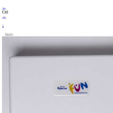
←
Ctrl
→
↓