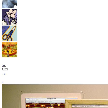
←
Ctrl
→
↓