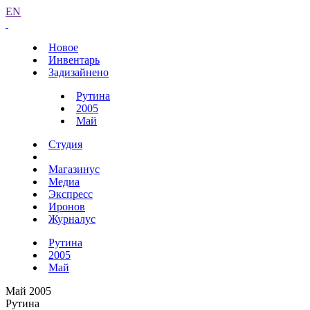
EN
Новое
Инвентарь
Задизайнено
Рутина
2005
Май
Студия
Магазинус
Медиа
Экспресс
Иронов
Журналус
Рутина
2005
Май
Май 2005
Рутина