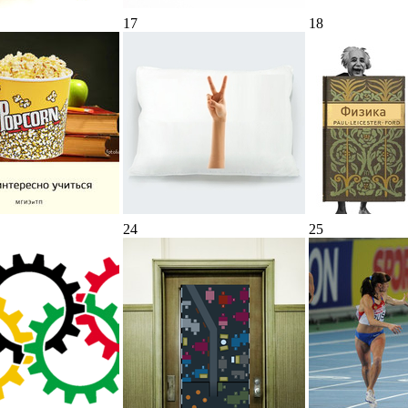
17
18
24
25