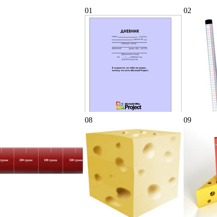
01
02
08
09