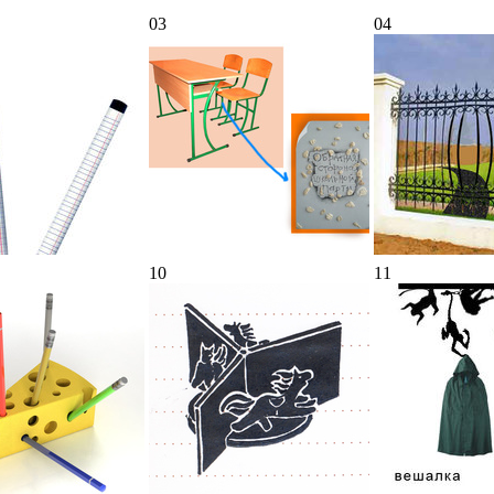
03
04
10
11