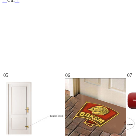
←
Ctrl
→
05
06
07