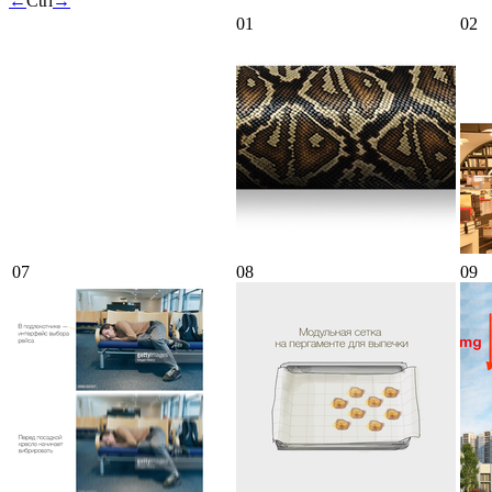
←
Ctrl
→
01
02
07
08
09