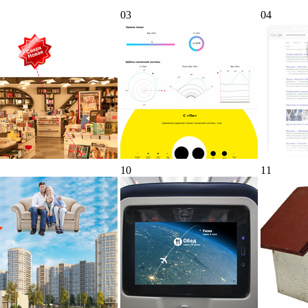
03
04
10
11