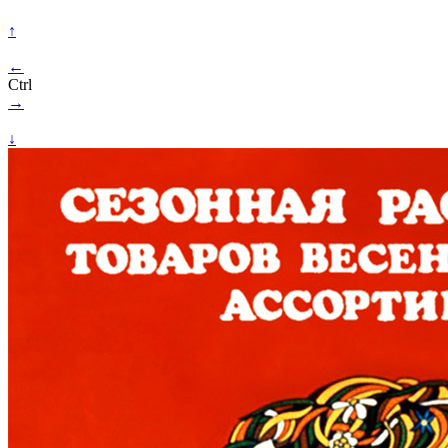
↑
←
Ctrl
→
↓