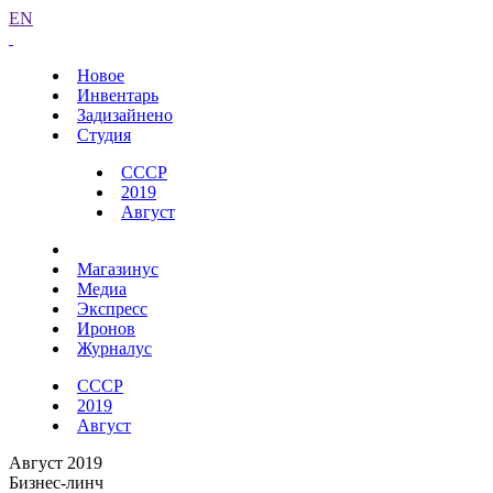
EN
Новое
Инвентарь
Задизайнено
Студия
СССР
2019
Август
Магазинус
Медиа
Экспресс
Иронов
Журналус
СССР
2019
Август
Август 2019
Бизнес-линч