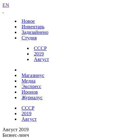
EN
Новое
Инвентарь
Задизайнено
Студия
СССР
2019
Август
Магазинус
Медиа
Экспресс
Иронов
Журналус
СССР
2019
Август
Август 2019
Бизнес-линч