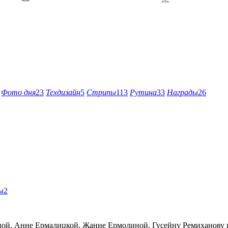
Фото дня
23
Техдизайн
5
Стрипы
113
Рутина
33
Награды
26
ы
2
ной, Анне Ермалицкой, Жанне Ермолиной, Гусейну Ремиханову 