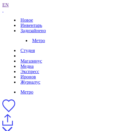
EN
Новое
Инвентарь
Задизайнено
Метро
Студия
Магазинус
Медиа
Экспресс
Иронов
Журналус
Метро