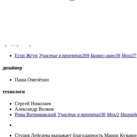
арт-директор
Егор Жгун
Участие в проектах
269
Бизнес-линч
39
Мозг
27
дизайнер
Паша Омелёхин
технологи
Сергей Николаев
Александр Волков
Рома Ватриковский
Участие в проектах
30
Мозг
2
Наград
Студия Лебедева выражает благодарность Марии Кузьми