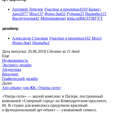
Артемий Лебедев
Участие в проектах
4310
Бизнес-
линч
2077
Мозг
137
Фото дня
52
Рутина
25
Награды
115
Выступления
42
Мероприятия
1
tema.ru
|
ВК
|
ТГ
|
ИГ
|
ТТ
дизайнер
Александр Стрелков
Участие в проектах
162
Мозг
1
Фото дня
1
Награды
1
Дата выпуска: 26.06.2018
Сделано за 11 дней
Еще
Недвижимость
Экспресс-дизайн
Айдентика
Брендинг
Графический дизайн
Далее
Арт-объект для ЖК «Ультра сити»
«Ультра сити» — жилой комплекс в Питере, построенный
компанией «Северный город» на Комендантском проспекте,
60. В студии для комплекса придумали красивый
и функциональный арт-объект — узнаваемый символ,