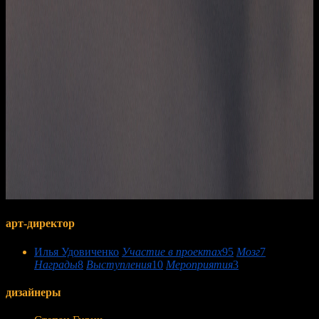
арт-директор
Илья Удовиченко
Участие в проектах
95
Мозг
7
Награды
8
Выступления
10
Мероприятия
3
дизайнеры