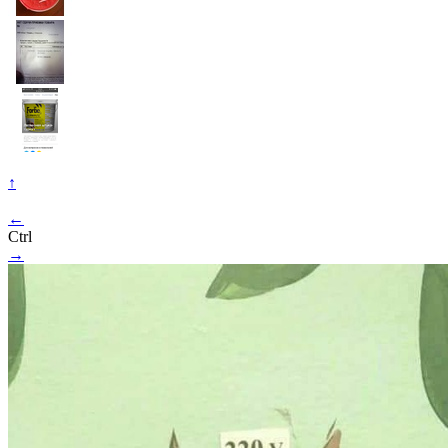
↑
←
Ctrl
→