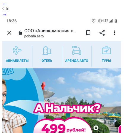
←
Ctrl
→