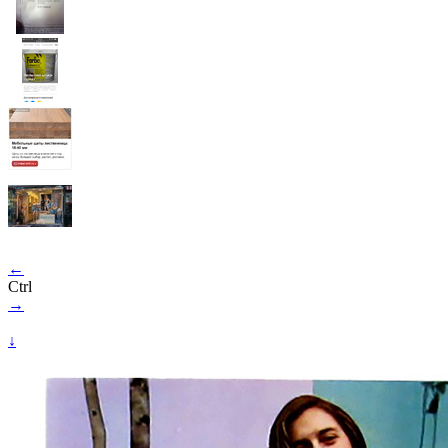
←
Ctrl
→
↓