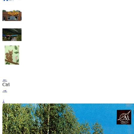
←
Ctrl
→
↓