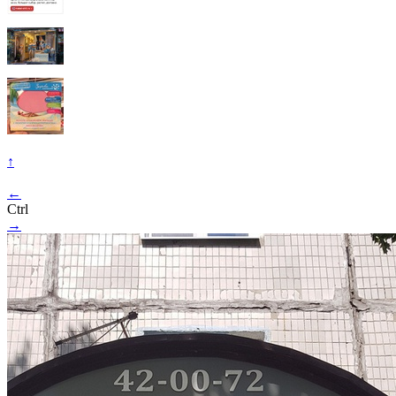
↑
←
Ctrl
→